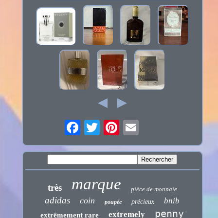
marque
très
pièce de monnaie
adidas
coin
bnib
précieux
poupée
penny
extremely
extrêmement rare