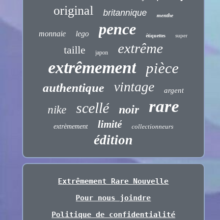
original
britannique
menthe
pence
monnaie
lego
super
étiquettes
extrême
taille
japon
extrêmement
pièce
vintage
authentique
argent
rare
scellé
noir
nike
limité
extrèmement
collectionneurs
édition
Extrêmement Rare Nouvelle
Pour nous joindre
Politique de confidentialité