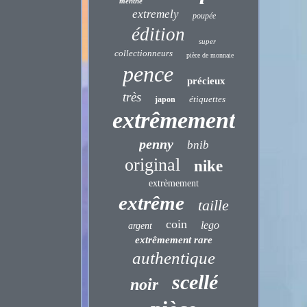
menthe
extremely
poupée
édition
super
collectionneurs
pièce de monnaie
pence
précieux
très
étiquettes
japon
extrêmement
penny
bnib
original
nike
extrèmement
extrême
taille
coin
lego
argent
extrêmement rare
authentique
scellé
noir