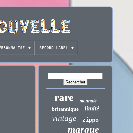
ERSONNALISÉ
RECORD LABEL
rare
monnaie
limité
britannique
vintage
zippo
marque