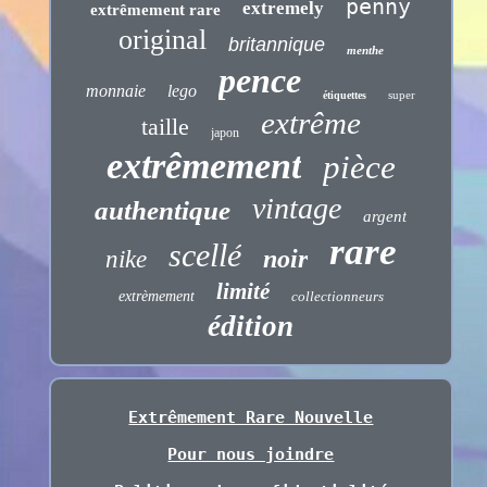
penny
extremely
extrêmement rare
original
britannique
menthe
pence
monnaie
lego
super
étiquettes
extrême
taille
japon
extrêmement
pièce
vintage
authentique
argent
rare
scellé
noir
nike
limité
extrèmement
collectionneurs
édition
Extrêmement Rare Nouvelle
Pour nous joindre