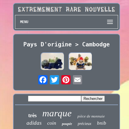
MENU
Pays D'origine > Cambodge
marque
très
pièce de monnaie
adidas
coin
bnib
précieux
poupée