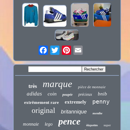
marque
très
pièce de monnaie
adidas
coin
bnib
précieux
poupée
penny
extremely
extrêmement rare
original
britannique
menthe
pence
monnaie
lego
super
étiquettes