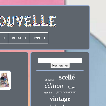
L
METAL
TYPE
scellé
étiquettes
édition
japon
pièce de monnaie
menthe
vintage