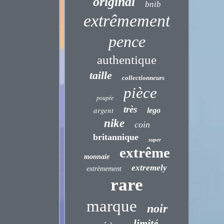
original
bnib
extrêmement
pence
authentique
taille
collectionneurs
pièce
poupée
très
argent
lego
nike
coin
britannique
super
extrême
monnaie
extremely
extrèmement
rare
marque
noir
limité