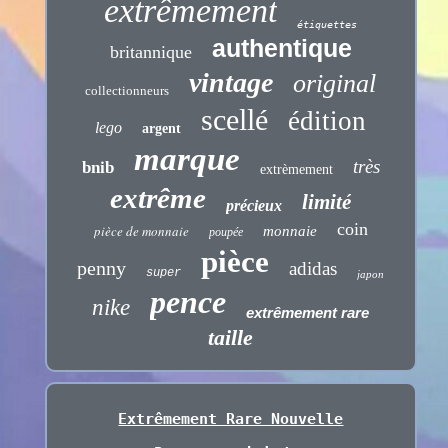
extrêmement
étiquettes
authentique
britannique
vintage
original
collectionneurs
scellé
édition
lego
argent
marque
très
bnib
extrèmement
extrême
limité
précieux
coin
pièce de monnaie
monnaie
poupée
pièce
penny
adidas
super
japon
pence
nike
extrêmement rare
taille
Extrêmement Rare Nouvelle