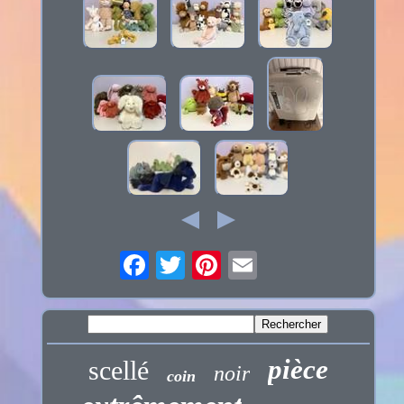
pièce
scellé
noir
coin