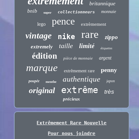
extrêmement
britannique
bnib
monnaie
collectionneurs
super
pence
lego
extrèmement
rare
vintage
nike
zippo
taille
limité
extremely
étiquettes
édition
argent
pièce de monnaie
marque
penny
extrêmement rare
authentique
poupée
japon
menthe
extrême
original
très
précieux
Extrêmement Rare Nouvelle
Pour nous joindre