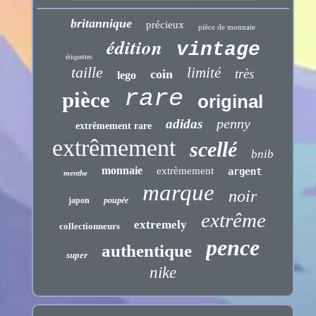
britannique
précieux
pièce de monnaie
édition
vintage
étiquettes
taille
limité
très
coin
lego
rare
pièce
original
penny
adidas
extrêmement rare
extrêmement
scellé
bnib
monnaie
extrèmement
argent
menthe
marque
noir
japon
poupée
extrême
extremely
collectionneurs
pence
authentique
super
nike