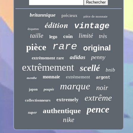
britannique
précieux
pièce de monnaie
édition
vintage
étiquettes
taille
limité
très
coin
lego
rare
pièce
original
penny
adidas
extrêmement rare
extrêmement
scellé
bnib
monnaie
extrèmement
argent
menthe
marque
noir
japon
poupée
extrême
extremely
collectionneurs
pence
authentique
super
nike