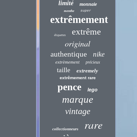
limité
monnaie
menthe
super
extrêmement
extrême
étiquettes
original
authentique
nike
extrèmement
précieux
taille
extremely
extrêmement rare
pence
lego
marque
vintage
rare
collectionneurs