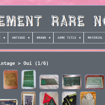
E
ANTIQUE
BRAND
GAME TITLE
MATERIAL
intage > Oui (1/6)