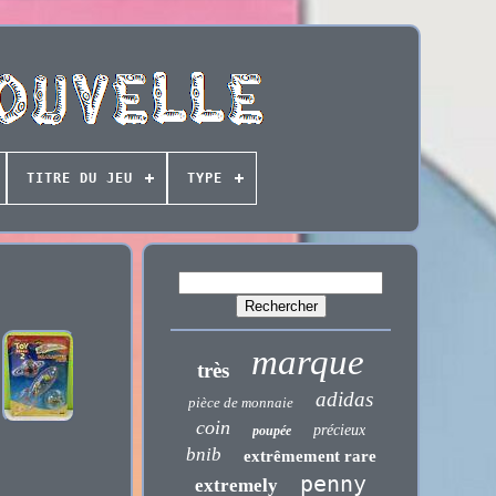
TITRE DU JEU
TYPE
marque
très
adidas
pièce de monnaie
coin
précieux
poupée
bnib
extrêmement rare
penny
extremely