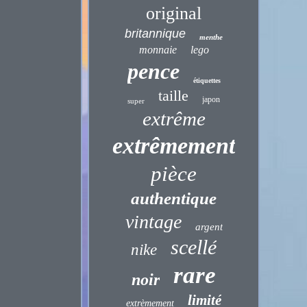
original
britannique
menthe
monnaie
lego
pence
étiquettes
taille
japon
super
extrême
extrêmement
pièce
authentique
vintage
argent
scellé
nike
rare
noir
limité
extrèmement