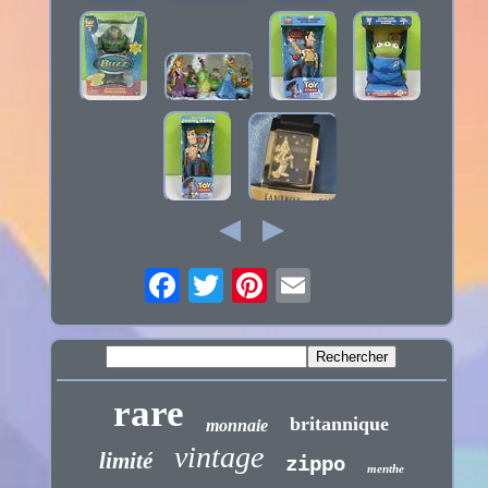
rare
britannique
monnaie
vintage
limité
zippo
menthe