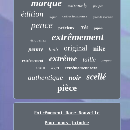
marque
extremely
poupée
édition
collectionneurs
super
pièce de monnaie
pence
très
précieux
japon
extrêmement
étiquettes
original
nike
penny
bnib
extrême
taille
extrèmement
argent
coin
lego
extrêmement rare
scellé
authentique
noir
pièce
Extrêmement Rare Nouvelle
Pour nous joindre