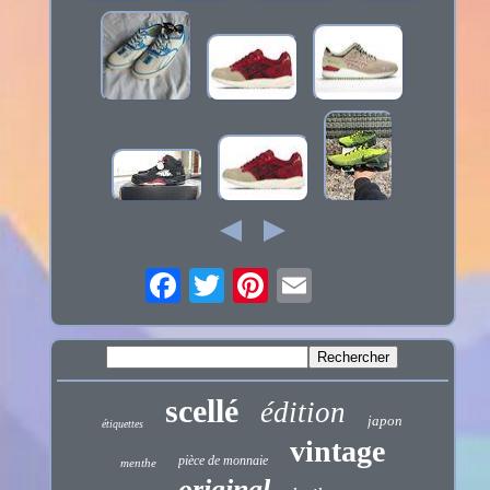
scellé
édition
japon
étiquettes
vintage
pièce de monnaie
menthe
original