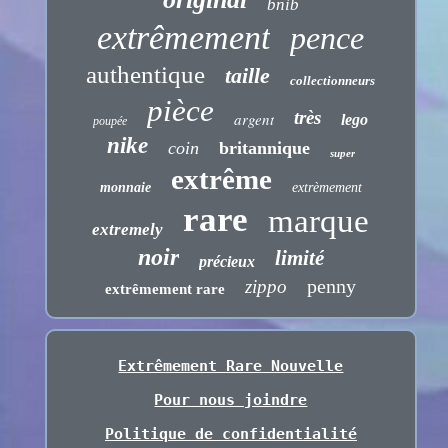
bnib
extrêmement
pence
authentique
taille
collectionneurs
pièce
très
argent
lego
poupée
nike
coin
britannique
super
extrême
monnaie
extrèmement
rare
marque
extremely
noir
limité
précieux
penny
zippo
extrêmement rare
Extrêmement Rare Nouvelle
Pour nous joindre
Politique de confidentialité