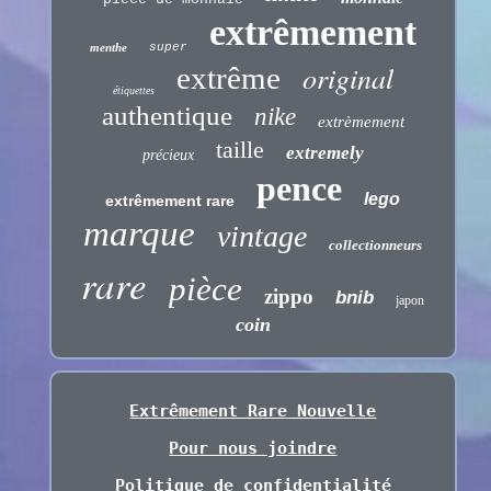
extrêmement
menthe
super
original
extrême
étiquettes
authentique
nike
extrèmement
taille
extremely
précieux
pence
lego
extrêmement rare
marque
vintage
collectionneurs
rare
pièce
zippo
bnib
japon
coin
Extrêmement Rare Nouvelle
Pour nous joindre
Politique de confidentialité