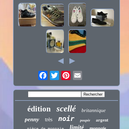
scellé
édition
britannique
noir
penny
très
argent
poupée
limité
monnaie
pièce de monnaie