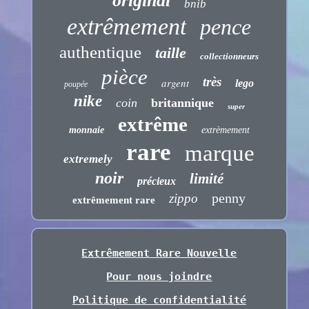
original
bnib
extrêmement
pence
authentique
taille
collectionneurs
pièce
très
argent
lego
poupée
nike
coin
britannique
super
extrême
monnaie
extrèmement
rare
marque
extremely
noir
limité
précieux
penny
zippo
extrêmement rare
Extrêmement Rare Nouvelle
Pour nous joindre
Politique de confidentialité