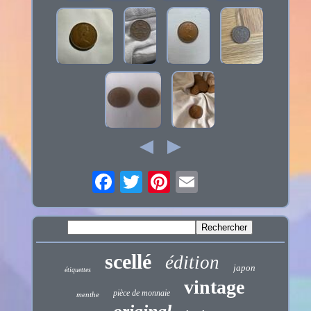
scellé
édition
japon
étiquettes
vintage
pièce de monnaie
menthe