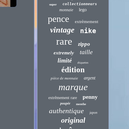
collectionneurs
super
lego
monnaie
pence
extrèmement
vintage
nike
rare
zippo
taille
extremely
limité
étiquettes
édition
argent
pièce de monnaie
marque
penny
extrêmement rare
poupée
menthe
authentique
japon
original