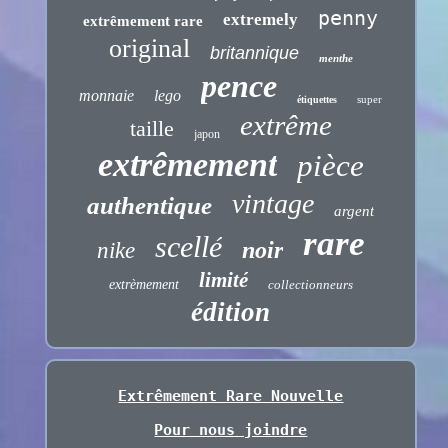
penny
extremely
extrêmement rare
original
britannique
menthe
pence
monnaie
lego
super
étiquettes
extrême
taille
japon
extrêmement
pièce
vintage
authentique
argent
rare
scellé
noir
nike
limité
extrèmement
collectionneurs
édition
Extrêmement Rare Nouvelle
Pour nous joindre