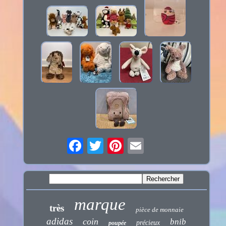
marque
très
pièce de monnaie
adidas
coin
bnib
précieux
poupée