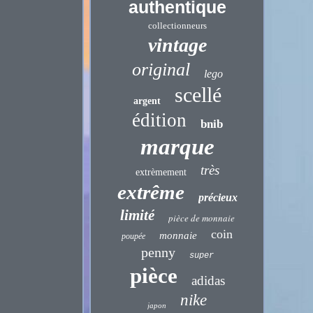
authentique
collectionneurs
vintage
original
lego
scellé
argent
édition
bnib
marque
très
extrèmement
extrême
précieux
limité
pièce de monnaie
coin
monnaie
poupée
penny
super
pièce
adidas
nike
japon