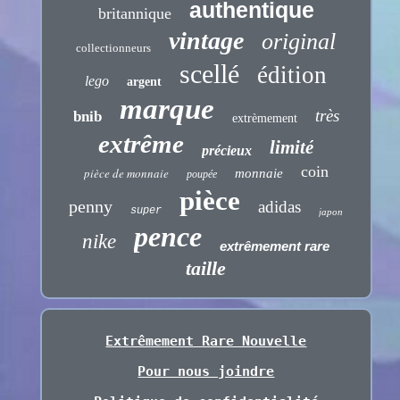
authentique
britannique
vintage
original
collectionneurs
scellé
édition
lego
argent
marque
très
bnib
extrèmement
extrême
limité
précieux
coin
pièce de monnaie
monnaie
poupée
pièce
penny
adidas
super
japon
pence
nike
extrêmement rare
taille
Extrêmement Rare Nouvelle
Pour nous joindre