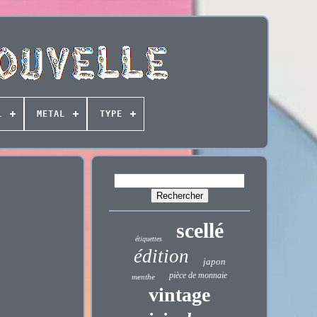
L
METAL
TYPE
scellé
étiquettes
édition
japon
pièce de monnaie
menthe
vintage