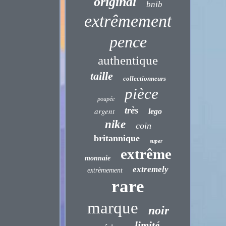
original
bnib
extrêmement
pence
authentique
taille
collectionneurs
pièce
poupée
très
argent
lego
nike
coin
britannique
super
extrême
monnaie
extremely
extrèmement
rare
marque
noir
limité