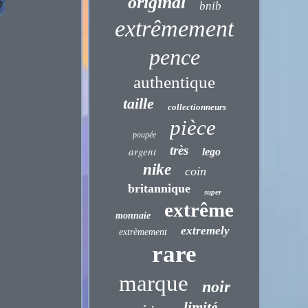
original
bnib
extrêmement
pence
authentique
taille
collectionneurs
pièce
poupée
très
argent
lego
nike
coin
britannique
super
extrême
monnaie
extremely
extrèmement
rare
marque
noir
limité