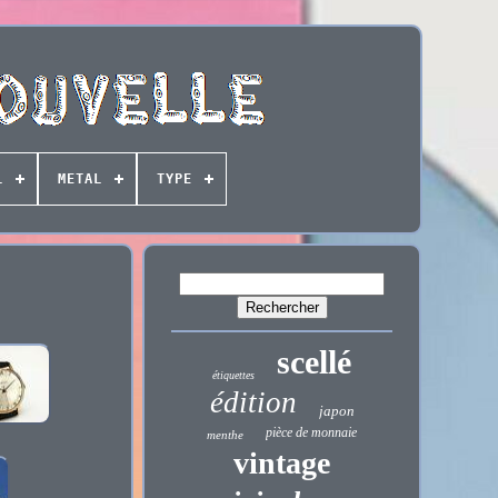
L
METAL
TYPE
scellé
étiquettes
édition
japon
pièce de monnaie
menthe
vintage