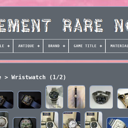
LE
ANTIQUE
BRAND
GAME TITLE
MATERIA
e > Wristwatch (1/2)