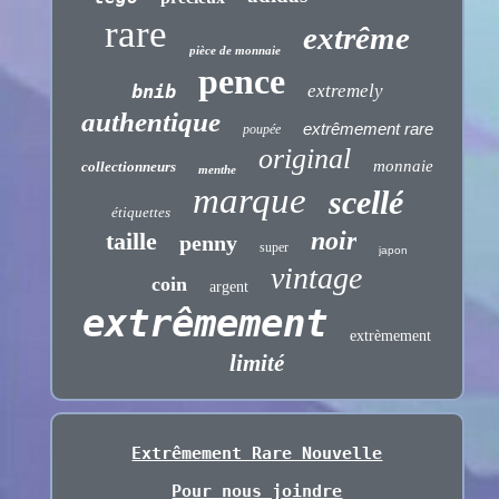
rare
extrême
pièce de monnaie
pence
bnib
extremely
authentique
extrêmement rare
poupée
original
monnaie
collectionneurs
menthe
marque
scellé
étiquettes
noir
taille
penny
super
japon
vintage
coin
argent
extrêmement
extrèmement
limité
Extrêmement Rare Nouvelle
Pour nous joindre