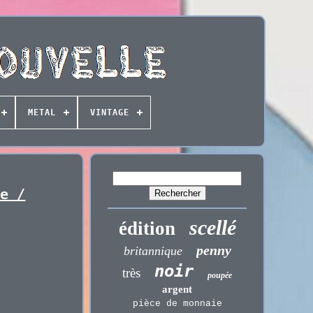
METAL
VINTAGE
re /
scellé
édition
penny
britannique
noir
très
poupée
argent
pièce de monnaie