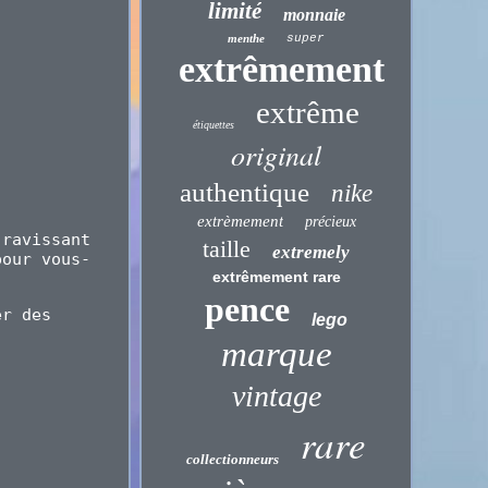
limité
monnaie
menthe
super
extrêmement
extrême
étiquettes
original
authentique
nike
extrèmement
précieux
 ravissant
taille
extremely
pour vous-
extrêmement rare
pence
er des
lego
marque
vintage
rare
collectionneurs