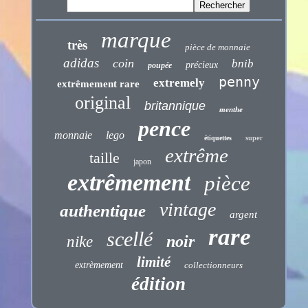
marque
très
pièce de monnaie
adidas
coin
bnib
précieux
poupée
penny
extremely
extrêmement rare
original
britannique
menthe
pence
monnaie
lego
super
étiquettes
extrême
taille
japon
extrêmement
pièce
vintage
authentique
argent
rare
scellé
noir
nike
limité
extrèmement
collectionneurs
édition