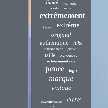
limité
monnaie
menthe
super
extrêmement
extrême
étiquettes
original
authentique
nike
extrèmement
précieux
taille
extremely
extrêmement rare
pence
lego
marque
vintage
rare
collectionneurs