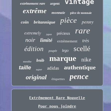
vintage
extrêmement rare
argent
extrême
monnaie
pièce de monnaie
pièce
penny
coin
britannique
rare
extremely
précieux
japon
noir
limité
très
extrèmement
scellé
édition
lego
poupée
marque
nike
bnib
menthe
authentique
taille
adidas
super
pence
original
étiquettes
Extrêmement Rare Nouvelle
Pour nous joindre