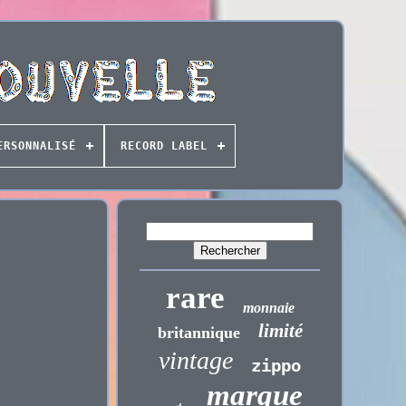
ERSONNALISÉ
RECORD LABEL
rare
monnaie
limité
britannique
vintage
zippo
marque