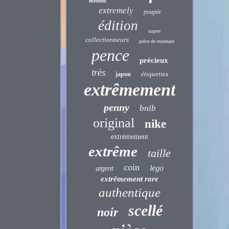
menthe
extremely
poupée
édition
super
collectionneurs
pièce de monnaie
pence
précieux
très
étiquettes
japon
extrêmement
penny
bnib
original
nike
extrèmement
extrême
taille
coin
lego
argent
extrêmement rare
authentique
scellé
noir