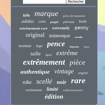
marque
très
pièce de monnaie
adidas
coin
bnib
précieux
poupée
penny
extremely
extrêmement rare
original
britannique
menthe
pence
monnaie
lego
super
étiquettes
extrême
taille
japon
extrêmement
pièce
vintage
authentique
argent
rare
scellé
noir
nike
limité
extrèmement
collectionneurs
édition