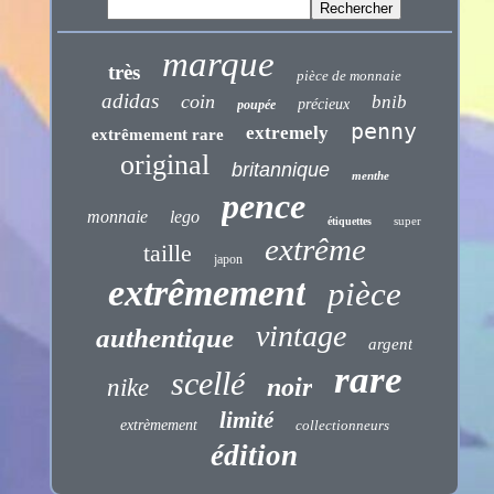
marque
très
pièce de monnaie
adidas
coin
bnib
précieux
poupée
penny
extremely
extrêmement rare
original
britannique
menthe
pence
monnaie
lego
super
étiquettes
extrême
taille
japon
extrêmement
pièce
vintage
authentique
argent
rare
scellé
noir
nike
limité
extrèmement
collectionneurs
édition