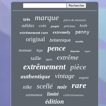
marque
très
pièce de monnaie
adidas
coin
bnib
précieux
poupée
penny
extremely
extrêmement rare
original
britannique
menthe
pence
monnaie
lego
super
étiquettes
extrême
taille
japon
extrêmement
pièce
vintage
authentique
argent
rare
scellé
noir
nike
limité
extrèmement
collectionneurs
édition