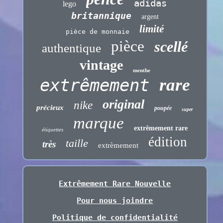
adidas
lego
britannique
argent
limité
pièce de monnaie
pièce
scellé
authentique
vintage
menthe
extrêmement
rare
original
nike
précieux
poupée
super
marque
extrêmement rare
étiquettes
édition
taille
très
extrèmement
Extrêmement Rare Nouvelle
Pour nous joindre
Politique de confidentialité