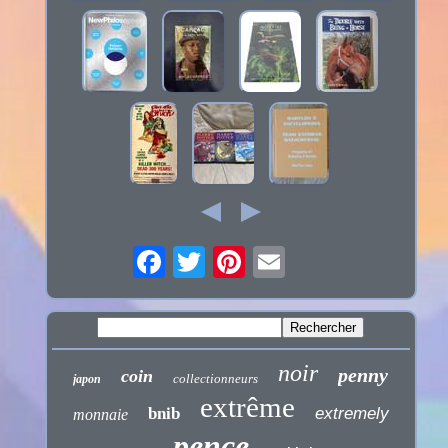
noir
penny
coin
collectionneurs
japon
extrême
bnib
extremely
monnaie
pence