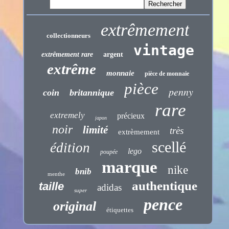
extrêmement
collectionneurs
vintage
extrêmement rare
argent
extrême
monnaie
pièce de monnaie
pièce
penny
coin
britannique
rare
extremely
précieux
japon
noir
limité
très
extrèmement
scellé
édition
lego
poupée
marque
nike
bnib
menthe
authentique
taille
adidas
super
pence
original
étiquettes