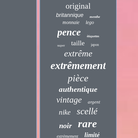
original
britannique
menthe
monnaie
lego
pence
étiquettes
taille
japon
super
extrême
extrêmement
pièce
authentique
vintage
argent
scellé
nike
rare
noir
limité
extrèmement