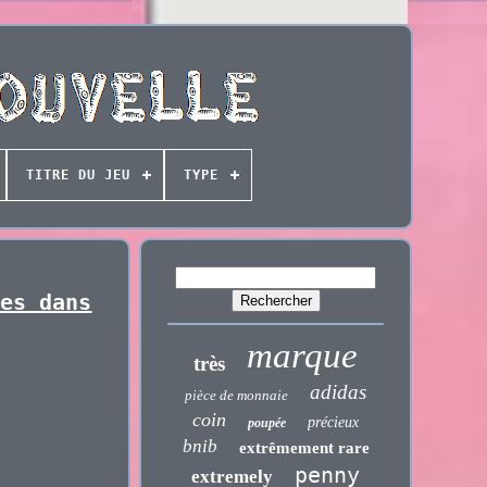
TITRE DU JEU
TYPE
ves dans
marque
très
adidas
pièce de monnaie
coin
précieux
poupée
bnib
extrêmement rare
penny
extremely