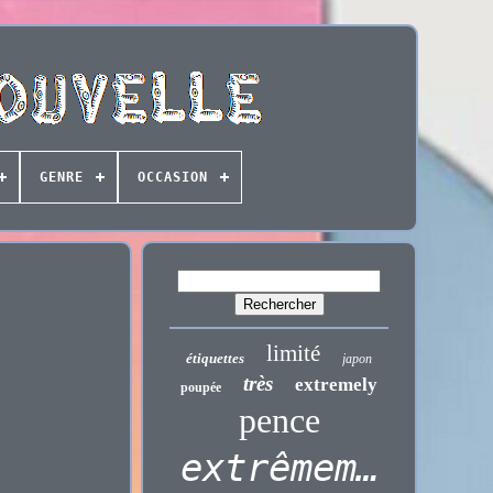
GENRE
OCCASION
limité
étiquettes
japon
très
extremely
poupée
pence
extrêmement