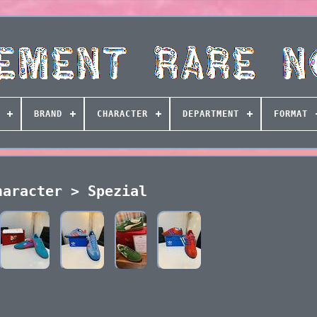
BRAND
CHARACTER
DEPARTMENT
FORMAT
haracter > Spezial