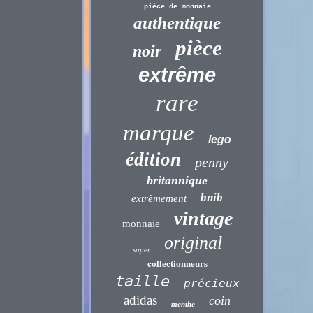
pièce de monnaie
authentique
pièce
noir
extrême
rare
marque
lego
édition
penny
britannique
bnib
extrèmement
vintage
monnaie
original
super
collectionneurs
taille
précieux
adidas
coin
menthe