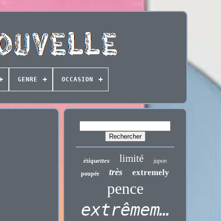
GENRE
OCCASION
limité
étiquettes
japon
très
extremely
poupée
pence
extrêmement