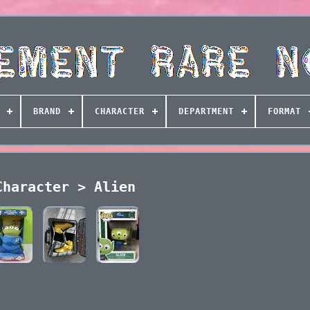
BRAND
CHARACTER
DEPARTMENT
FORMAT
Character > Alien