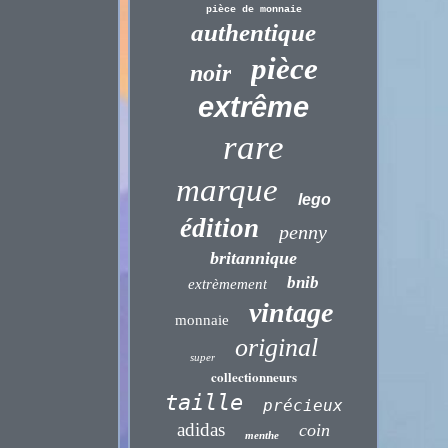
pièce de monnaie
authentique
pièce
noir
extrême
rare
marque
lego
édition
penny
britannique
bnib
extrèmement
vintage
monnaie
original
super
collectionneurs
taille
précieux
adidas
coin
menthe