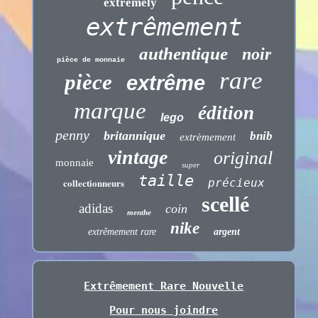
extremely
extrêmement
authentique
noir
pièce de monnaie
rare
pièce
extrême
marque
édition
lego
penny
britannique
bnib
extrèmement
vintage
original
monnaie
super
taille
collectionneurs
précieux
scellé
adidas
coin
menthe
nike
extrêmement rare
argent
Extrêmement Rare Nouvelle
Pour nous joindre