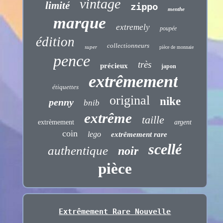
vintage
limité
zippo
menthe
marque
extremely
poupée
édition
collectionneurs
super
pièce de monnaie
pence
très
précieux
japon
extrêmement
étiquettes
original
nike
penny
bnib
extrême
taille
extrèmement
argent
coin
lego
extrêmement rare
scellé
authentique
noir
pièce
Extrêmement Rare Nouvelle