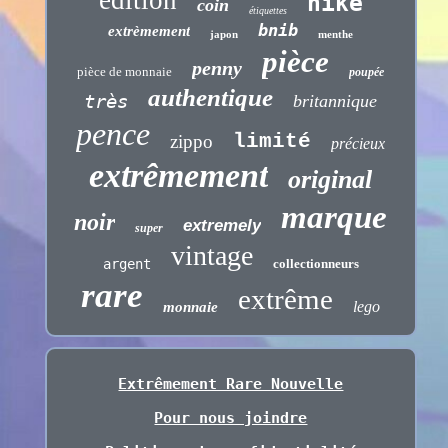
édition
nike
coin
étiquettes
bnib
extrèmement
japon
menthe
pièce
penny
pièce de monnaie
poupée
authentique
très
britannique
pence
limité
zippo
précieux
extrêmement
original
marque
noir
extremely
super
vintage
argent
collectionneurs
rare
extrême
lego
monnaie
Extrêmement Rare Nouvelle
Pour nous joindre