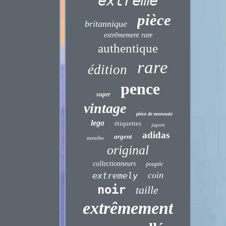
extrême
pièce
britannique
extrêmement rare
authentique
rare
édition
pence
super
vintage
pièce de monnaie
lego
étiquettes
japon
adidas
argent
menthe
original
collectionneurs
poupée
coin
extremely
noir
taille
extrêmement