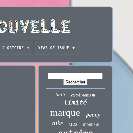
 D'ORIGINE
YEAR OF ISSUE
bnib
extrèmement
limité
marque
penny
nike
très
monnaie