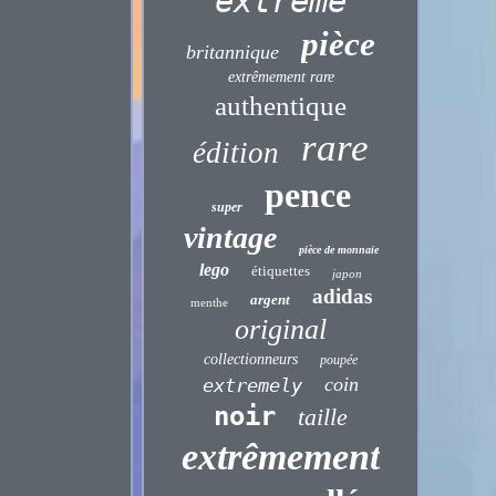
extrême
pièce
britannique
extrêmement rare
authentique
rare
édition
pence
super
vintage
pièce de monnaie
lego
étiquettes
japon
adidas
argent
menthe
original
collectionneurs
poupée
coin
extremely
noir
taille
extrêmement