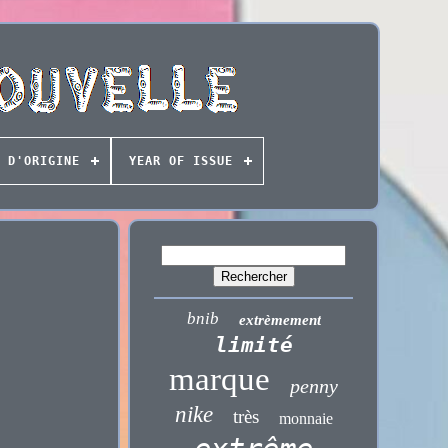
 D'ORIGINE
YEAR OF ISSUE
bnib
extrèmement
limité
marque
penny
nike
très
monnaie