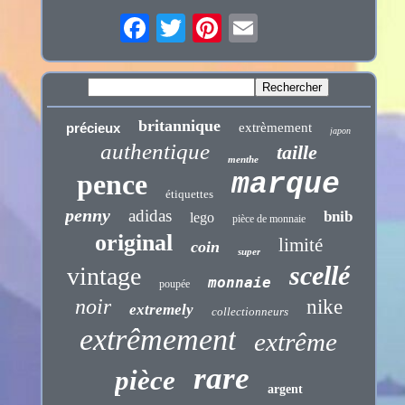
britannique
précieux
extrèmement
japon
authentique
taille
menthe
pence
marque
étiquettes
penny
adidas
bnib
lego
pièce de monnaie
original
limité
coin
super
scellé
vintage
monnaie
poupée
noir
nike
extremely
collectionneurs
extrêmement
extrême
rare
pièce
argent