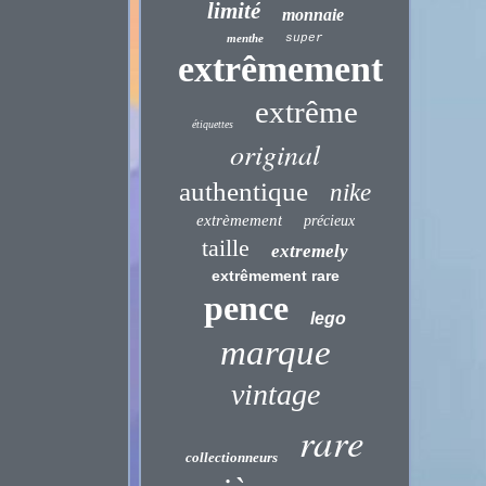
limité
monnaie
menthe
super
extrêmement
extrême
étiquettes
original
authentique
nike
extrèmement
précieux
taille
extremely
extrêmement rare
pence
lego
marque
vintage
rare
collectionneurs