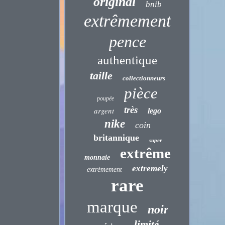
original
bnib
extrêmement
pence
authentique
taille
collectionneurs
pièce
poupée
très
argent
lego
nike
coin
britannique
super
extrême
monnaie
extremely
extrèmement
rare
marque
noir
limité