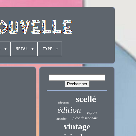
L
METAL
TYPE
scellé
étiquettes
édition
japon
pièce de monnaie
menthe
vintage