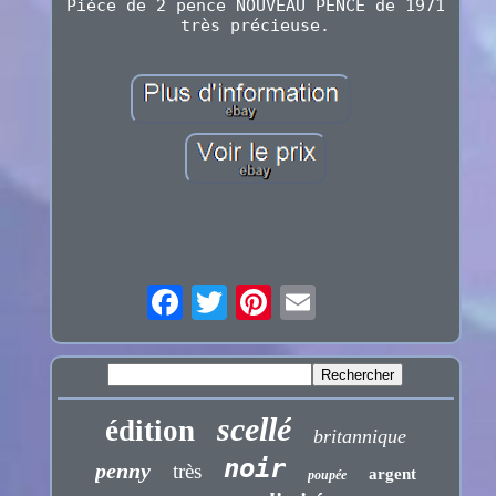
Pièce de 2 pence NOUVEAU PENCE de 1971
très précieuse.
scellé
édition
britannique
noir
penny
très
argent
poupée