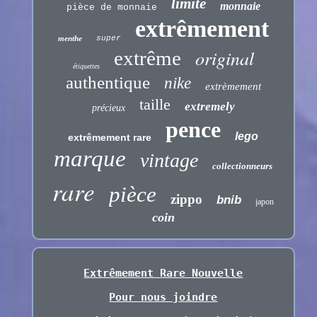
limité
monnaie
pièce de monnaie
extrêmement
menthe
super
original
extrême
étiquettes
authentique
nike
extrèmement
taille
extremely
précieux
pence
lego
extrêmement rare
marque
vintage
collectionneurs
rare
pièce
zippo
bnib
japon
coin
Extrêmement Rare Nouvelle
Pour nous joindre