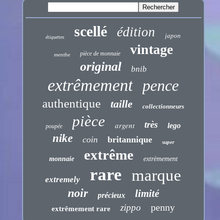
scellé
édition
japon
étiquettes
vintage
pièce de monnaie
menthe
original
bnib
extrêmement
pence
authentique
taille
collectionneurs
pièce
très
argent
lego
poupée
nike
coin
britannique
super
extrême
monnaie
extrèmement
rare
marque
extremely
noir
limité
précieux
penny
zippo
extrêmement rare