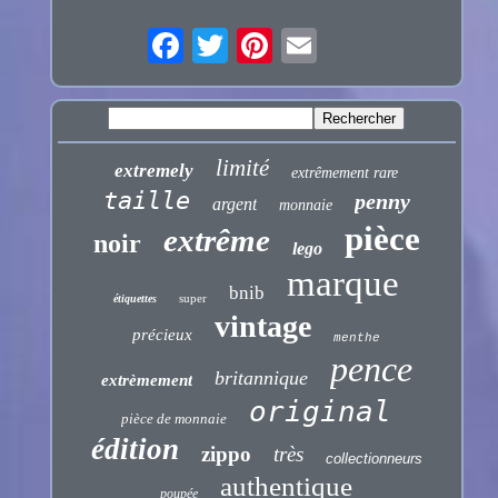
limité
extremely
extrêmement rare
taille
penny
argent
monnaie
pièce
extrême
noir
lego
marque
bnib
super
étiquettes
vintage
précieux
menthe
pence
britannique
extrèmement
original
pièce de monnaie
édition
zippo
très
collectionneurs
authentique
poupée