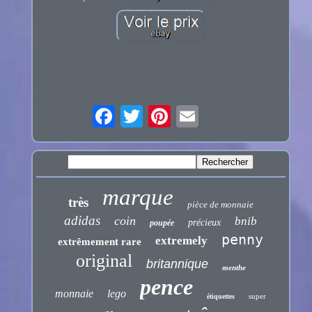
marque
très
pièce de monnaie
adidas
coin
bnib
précieux
poupée
penny
extremely
extrêmement rare
original
britannique
menthe
pence
monnaie
lego
super
étiquettes