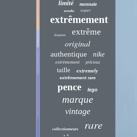
limité
monnaie
menthe
super
extrêmement
extrême
étiquettes
original
authentique
nike
extrèmement
précieux
taille
extremely
extrêmement rare
pence
lego
marque
vintage
rare
collectionneurs