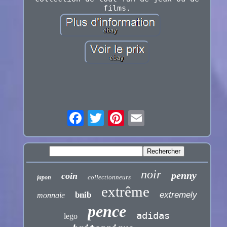
films.
noir
penny
coin
collectionneurs
japon
extrême
bnib
extremely
monnaie
pence
adidas
lego