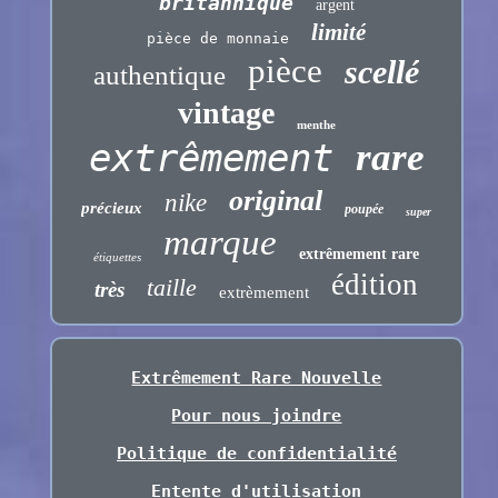
britannique
argent
limité
pièce de monnaie
pièce
scellé
authentique
vintage
menthe
extrêmement
rare
original
nike
précieux
poupée
super
marque
extrêmement rare
étiquettes
édition
taille
très
extrèmement
Extrêmement Rare Nouvelle
Pour nous joindre
Politique de confidentialité
Entente d'utilisation