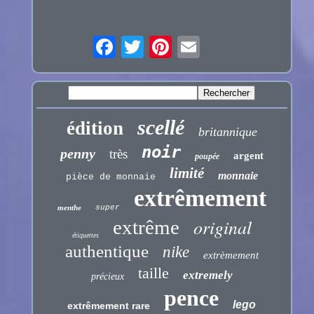
scellé
édition
britannique
noir
penny
très
argent
poupée
limité
monnaie
pièce de monnaie
extrêmement
menthe
super
original
extrême
étiquettes
authentique
nike
extrèmement
taille
extremely
précieux
pence
lego
extrêmement rare